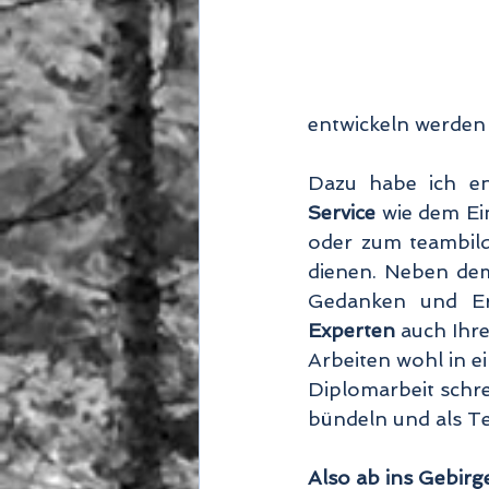
entwickeln werden 
Dazu habe ich en
Service 
wie dem Ei
oder zum teambild
dienen. Neben dem
Experten
 auch Ihr
Arbeiten wohl in ei
Diplomarbeit schr
bündeln und als 
Also ab ins Gebirge