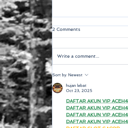
2 Comments
Write a comment...
Autobahnbau war gestern
Sort by:
Newest
– heute werden Radwege
angelegt!
hujan lebat
Oct 23, 2025
DAFTAR AKUN VIP ACEH
DAFTAR AKUN VIP ACEH
DAFTAR AKUN VIP ACEH
DAFTAR AKUN VIP ACEH