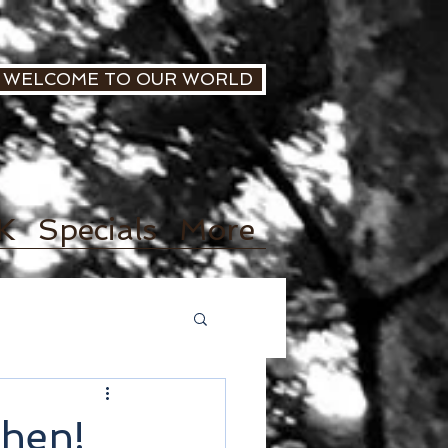
WELCOME TO OUR WORLD
K
Specials
More
chen!