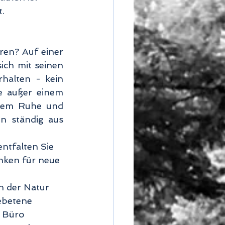
. 
ich mit seinen 
halten - kein 
 außer einem 
lem Ruhe und 
n ständig aus 
nken für neue 
n der Natur 
ebetene 
m Büro 