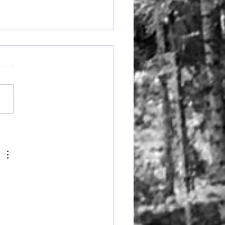
große Glitzern und
ter in dunklen
ternächten