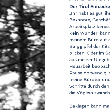
Der Tirol Entdecke
„Ihr habt es gut, i
Bekannte, Geschäf
Arbeitsplatz beneid
Kein Wunder, kann
meinem Büro auf d
Berggipfel der Kit
blicken. Oder im 
aus meiner Umgebu
Heuarbeit beobach
Pause notwendig ist
meine Bürotür und
Schritte durch den
die Vöglein zwitsch
Beklagen kann man 