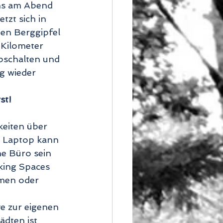
uns am Abend 
tzt sich in 
en Berggipfel 
 Kilometer 
abschalten und 
g wieder 
t! 
eiten über 
 Laptop kann 
e Büro sein 
king Spaces 
rmen oder 
e zur eigenen 
dten ist 