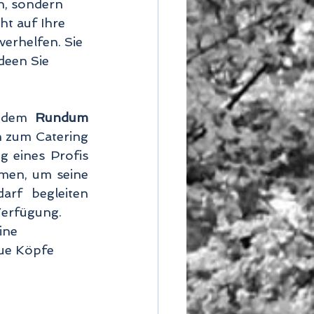
n, sondern 
ht auf Ihre 
erhelfen. Sie 
deen Sie 
 dem 
Rundum 
 zum Catering 
 eines Profis 
men, um seine 
Gedanken und Ergebnisse „auf Papier“ zu bringen und bei Bedarf begleiten 
erfügung.  
ine 
ue Köpfe 