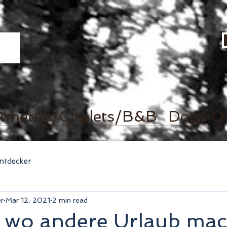
tments/Chalets/B&B
Dogs O
Entdecker
er
Mar 12, 2021
2 min read
n wo andere Urlaub ma