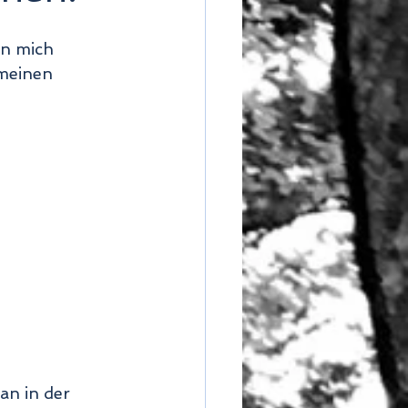
en mich 
meinen 
an in der 