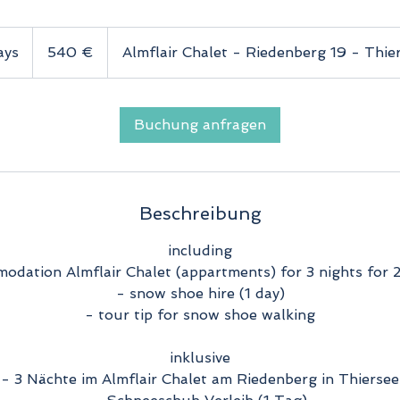
540
Euro
ays
3
540 €
Almflair Chalet - Riedenberg 19 - Thie
d
a
y
Buchung anfragen
s
Beschreibung
including
odation Almflair Chalet (appartments) for 3 nights for 
- snow shoe hire (1 day)
- tour tip for snow shoe walking
inklusive
- 3 Nächte im Almflair Chalet am Riedenberg in Thiersee