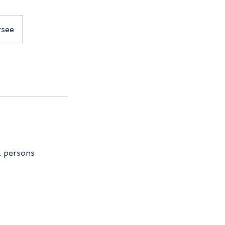
rsee
2 persons