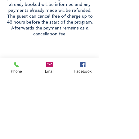
already booked will be informed and any
payments already made will be refunded.
The guest can cancel free of charge up to
48 hours before the start of the program.
Afterwards the payment remains as a
cancellation fee.
Kontaktangaben
Phone
Email
Facebook
Lind 7, Itter, Österreich
experience.tirol
Lind 7 / 6306 Itter / Austria - Europe
info@experience.tirol
Tel:
0043 664 456 4515